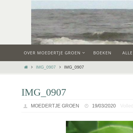
Ga
naar
de
inhoud
Ga
OVER MOEDERTJE GROEN
BOEKEN
ALL
naar
de
HOME
IMG_0907
IMG_0907
inhoud
IMG_0907
MOEDERTJE GROEN
19/03/2020
Volled