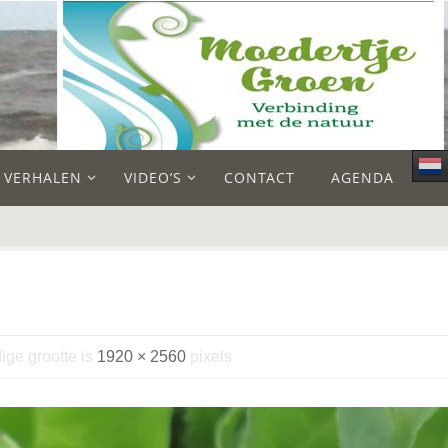
E VERHALEN
VIDEO’S
CONTACT
AGENDA
ige grootte is
1920 × 2560
pixels