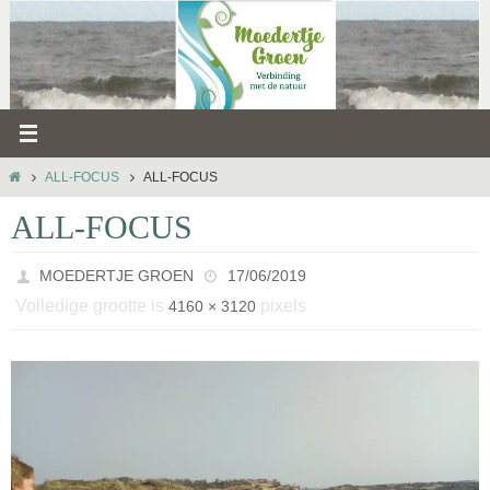
Ga
naar
de
inhoud
HOME
ALL-FOCUS
ALL-FOCUS
ALL-FOCUS
MOEDERTJE GROEN
17/06/2019
Volledige grootte is
pixels
4160 × 3120