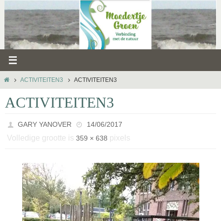
Ga
naar
de
inhoud
HOME
ACTIVITEITEN3
ACTIVITEITEN3
ACTIVITEITEN3
GARY YANOVER
14/06/2017
Volledige grootte is
pixels
359 × 638