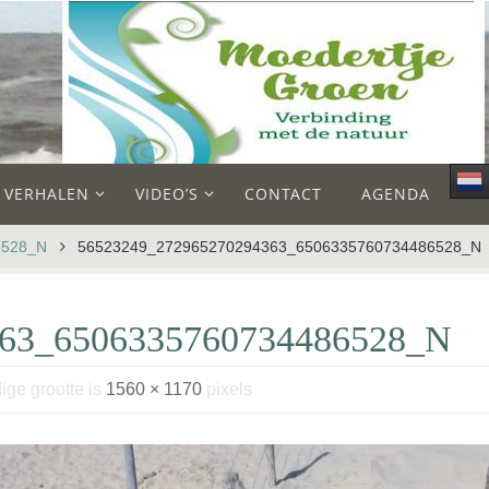
E VERHALEN
VIDEO’S
CONTACT
AGENDA
6528_N
56523249_272965270294363_6506335760734486528_N
363_6506335760734486528_N
ige grootte is
1560 × 1170
pixels