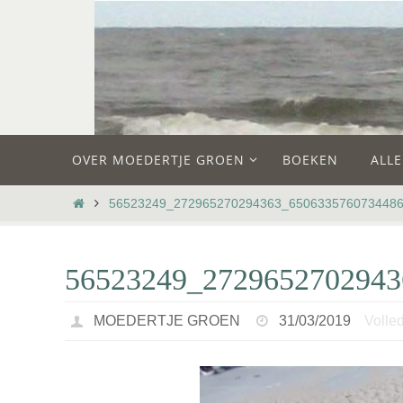
Ga
naar
de
inhoud
Ga
OVER MOEDERTJE GROEN
BOEKEN
ALL
naar
de
HOME
56523249_272965270294363_650633576073448
inhoud
56523249_272965270294
MOEDERTJE GROEN
31/03/2019
Volled