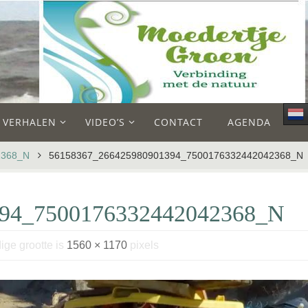
E VERHALEN
VIDEO’S
CONTACT
AGENDA
2368_N
56158367_266425980901394_7500176332442042368_N
394_7500176332442042368_N
ige grootte is
1560 × 1170
pixels