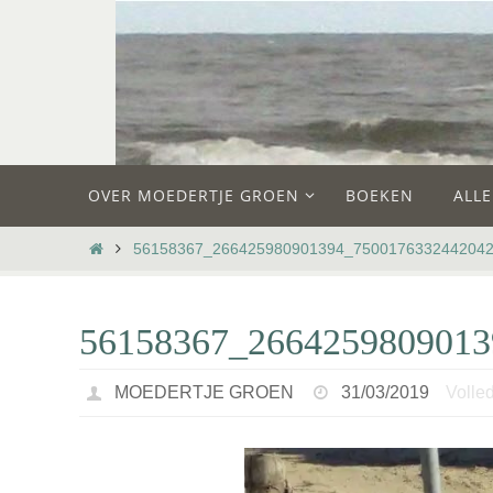
Ga
naar
de
inhoud
Ga
OVER MOEDERTJE GROEN
BOEKEN
ALL
naar
de
HOME
56158367_266425980901394_750017633244204
inhoud
56158367_266425980901
MOEDERTJE GROEN
31/03/2019
Volled